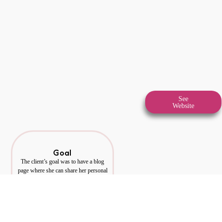
See
Website
Goal
The client’s goal was to have a blog
page where she can share her personal
experiences.
Additionally, the website is designed to
create an additional source of income
through ads in the future.