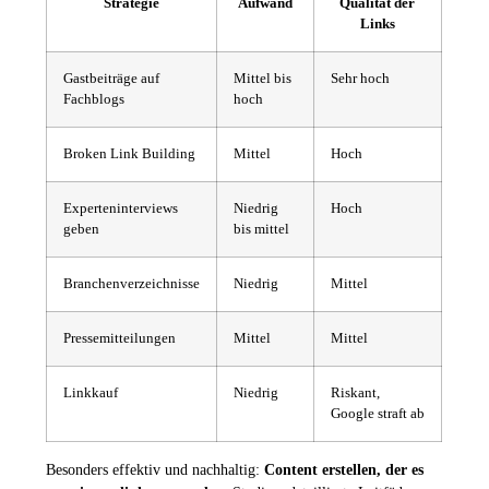
Strategie
Aufwand
Qualität der
Links
Gastbeiträge auf
Mittel bis
Sehr hoch
Fachblogs
hoch
Broken Link Building
Mittel
Hoch
Experteninterviews
Niedrig
Hoch
geben
bis mittel
Branchenverzeichnisse
Niedrig
Mittel
Pressemitteilungen
Mittel
Mittel
Linkkauf
Niedrig
Riskant,
Google straft ab
Besonders effektiv und nachhaltig:
Content erstellen, der es