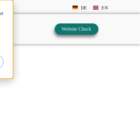
DE
EN
it
Website Check